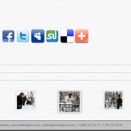
лгакова,
www.fondbulgakova.info
, fondbulgakova@gmail.com, +7 (495) 427 56 73, +7 903 737 24 93