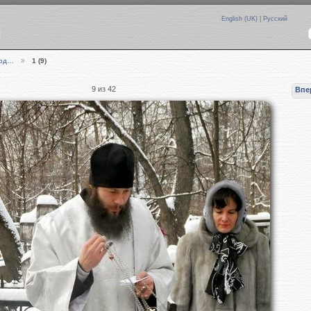
English (UK)
|
Русский
род…
1 (9)
9 из 42
Впе