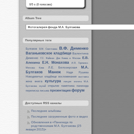
0/5 s (0 голосовs)
Album Tree
Популярные теги
В.Ф. Дименко
Булгаков
В.М. Светлаева
Ваганьковское кладбище
Валентина
Е.В.
Дименко
Г.С. Файман
Дни Киева в Москве
Е.Н. Монахова
Алехина
И.Я. Горпенко-
М.А.
Л.Е. Белозерская
Мягкова
Киев
Манеж
Булгаков
Надя Рушева
Новодевичье кладбище
воспоминания
выставка
культура
книга
жена
лекция
могила М.А.
открытие памятника
панихида
Булгакова
музей
форум
презентация
переписка
письма
Доступные RSS каналы
Последние альбомы
Последние загруженные фото и видео
Обновления в «Панихида по
родственникам М.А. Булгакова (25
января 2015)»