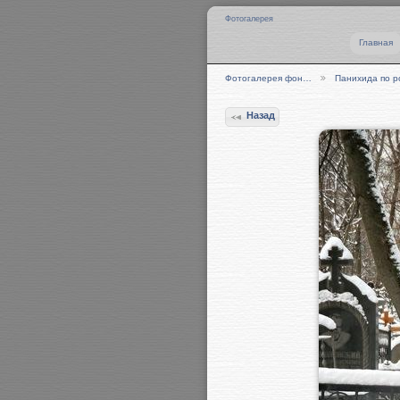
Фотогалерея
Главная
Фотогалерея фон…
Панихида по 
Назад