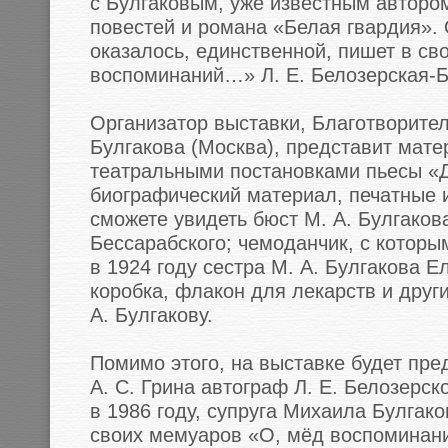
с Булгаковым, уже известным авторо
повестей и романа «Белая гвардия». 
оказалось, единственной, пишет в св
воспоминаний…» Л. Е. Белозерская-Б
Организатор выставки, Благотворите
Булгакова (Москва), представит мате
театральными постановками пьесы «
биографический материал, печатные 
сможете увидеть бюст М. А. Булгакова
Бессарабского; чемоданчик, с котор
в 1924 году сестра М. А. Булгакова Е
коробка, флакон для лекарств и дру
А. Булгакову.
Помимо этого, на выставке будет пр
А. С. Грина автограф Л. Е. Белозерск
в 1986 году, супруга Михаила Булгак
своих мемуаров «О, мёд воспоминан