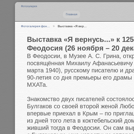
Фотогалерея
Главная
Фотогалерея фон…
Выставка «Я вер…
Выставка «Я вернусь...» к 12
Феодосия (26 ноября – 20 дек
В Феодосии, в Музее А. С. Грина, отк
посвящённая Михаилу Афанасьевичу Б
марта 1940), русскому писателю и дра
90-летия со дня премьеры его драмы
МХАТа.
Знакомство двух писателей состоялось
Булгаков со своей второй женой Люб
впервые приехал в Крым – по пригла
из дней того лета в коктебельский до
живший тогда в Феодосии. Он сам вы