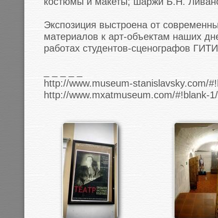
костюмы и макеты; шаржи Б.Н. Ливан
Экспозиция выстроена от современны
материалов к арт-объектам наших дн
работах студентов-сценографов ГИТИ
_ _ _ _ _
http://www.museum-stanislavsky.com/#!
http://www.mxatmuseum.com/#!blank-1