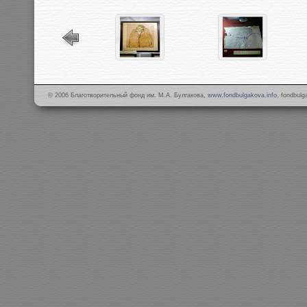
© 2006 Благотворительный фонд им. М.А. Булгакова,
www.fondbulgakova.info
, fondbul