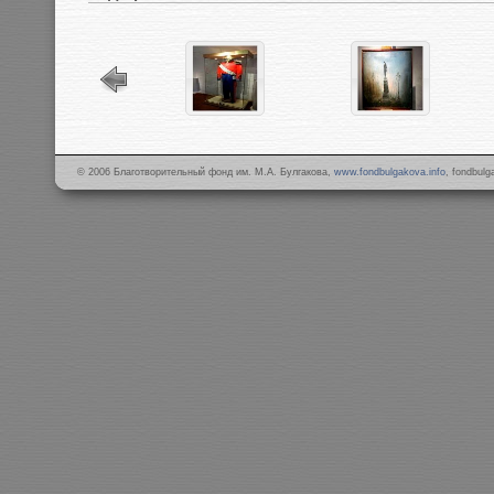
© 2006 Благотворительный фонд им. М.А. Булгакова,
www.fondbulgakova.info
, fondbul