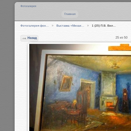
Фотогалерея
Главная
Фотогалерея фон…
Выставка «Михаи…
1 (25) П.В. Вил…
25 из 50
Назад