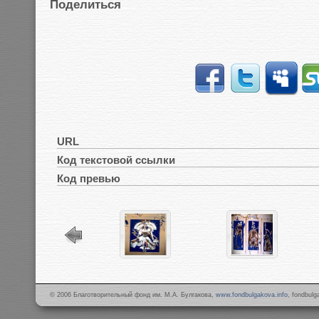
Поделиться
URL
Код текстовой ссылки
Код превью
© 2006 Благотворительный фонд им. М.А. Булгакова,
www.fondbulgakova.info
, fondbul