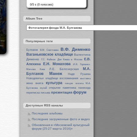
0/5 s (0 голосовs)
Album Tree
Популярные теги
В.Ф. Дименко
Булгаков
В.М. Светлаева
Ваганьковское кладбище
Валентина
Е.В.
Дименко
Г.С. Файман
Дни Киева в Москве
Е.Н. Монахова
Алехина
И.Я. Горпенко-
М.А.
Л.Е. Белозерская
Мягкова
Киев
Манеж
Булгаков
Надя Рушева
Новодевичье кладбище
воспоминания
выставка
культура
книга
жена
лекция
могила М.А.
открытие памятника
панихида
Булгакова
музей
форум
презентация
переписка
письма
Доступные RSS каналы
Последние альбомы
Последние загруженные фото и видео
Обновления в «Московский культурный
форум (25-27 марта 2016)»