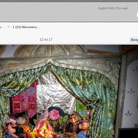
English (UK)
|
Русский
ль…
1 (12) Московск…
12 из 17
Впе