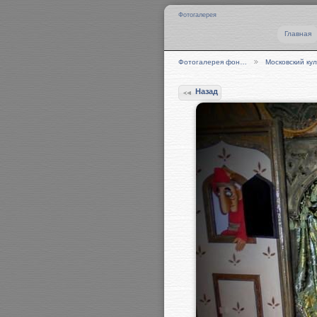
Фотогалерея
Главная
Фотогалерея фон…
Московский ку
Назад