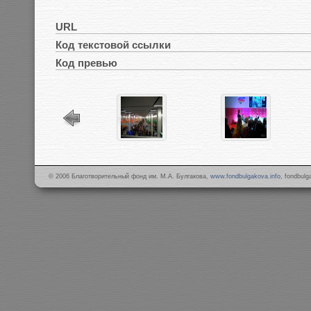
URL
Код текстовой ссылки
Код превью
© 2006 Благотворительный фонд им. М.А. Булгакова,
www.fondbulgakova.info
, fondbul