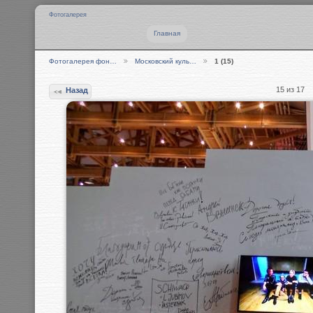
Фотогалерея
Главная
Фотогалерея фон…
Московский куль…
1 (15)
15 из 17
Назад