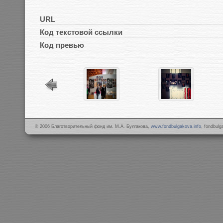
URL
Код текстовой ссылки
Код превью
© 2006 Благотворительный фонд им. М.А. Булгакова,
www.fondbulgakova.info
, fondbul